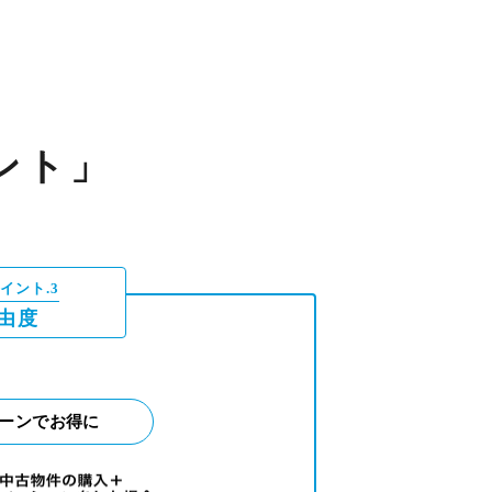
ント」
イント.3
由度
ーンでお得に