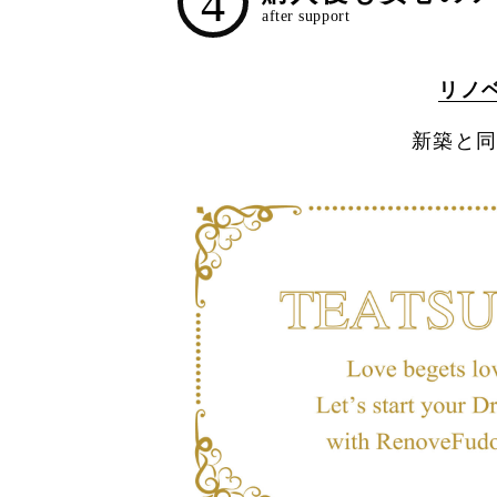
4
リノ
新築と