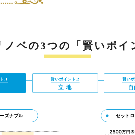
リノベの3つの「賢いポイ
ト.1
賢いポイント.2
賢いポ
格
立 地
自
ーズナブル
セットロ