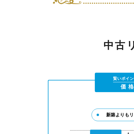
中古
賢いポイン
価 
新築よりもリ