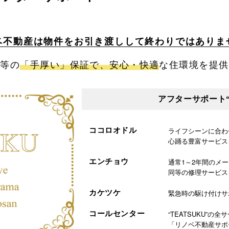
ベ不動産は物件をお引き渡しして終わりではありま
同等の
「手厚い」保証で、安心・快適
な住環境を提供
アフターサポート“T
ライフシーンに合わ
ココロオドル
心踊る豊富サービス
通常1～2年間のメ
エンチョウ
同等の修理サービス
緊急時の駆け付けサ
カケツケ
“TEATSUKU”の全
コールセンター
「リノベ不動産サポ