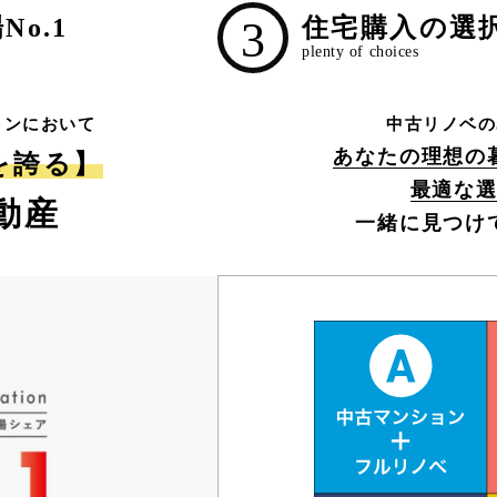
o.1
3
住宅購入の選
ョンにおいて
中古リノベの
あなたの理想の
1を誇る】
最適な
動産
一緒に見つけ