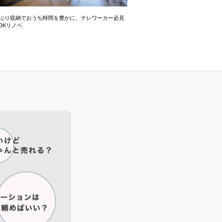
っぷり収納でおうち時間を豊かに、テレワーカー必見
モデルはオーストラリアのカフ
LDKリノベ
にこだわったゆったり1LDK