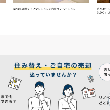
築45年公団タイプマンションの内装リノベーション
広さ&た
3LDK→1