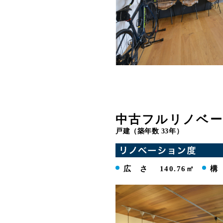
中古フルリノベ
戸建（築年数 33年）
広 さ
140.76㎡
構