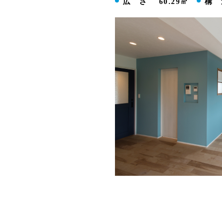
広 さ
60.29㎡
構 