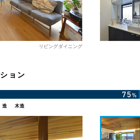
リビングダイニング
ーション
 造
木造