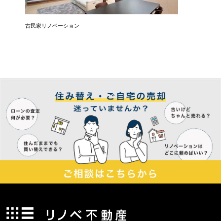
リン
古民家リノベーション
築45年