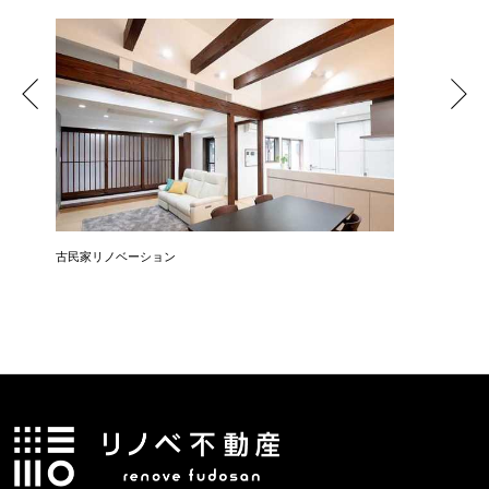
リン
古民家リノベーション
築45年