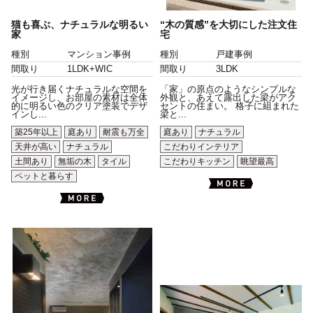
猫も喜ぶ、ナチュラルな明るい
“木の質感”を大切にした注文住
家
宅
種別
マンション事例
種別
戸建事例
間取り
1LDK+WIC
間取り
3LDK
光が行き届くナチュラルな空間を
「家」の原点のようなシンプルな
イメージし、お部屋の素材は全体
外観と、あえて露出した梁がアク
的に明るい色のクリア塗装でデザ
セントの住まい。 格子に組まれた
インし...
梁と...
築25年以上
庭あり
耐震も万全
庭あり
ナチュラル
天井が高い
ナチュラル
こだわりインテリア
土間あり
無垢の木
タイル
こだわりキッチン
眺望最高
ペットと暮らす