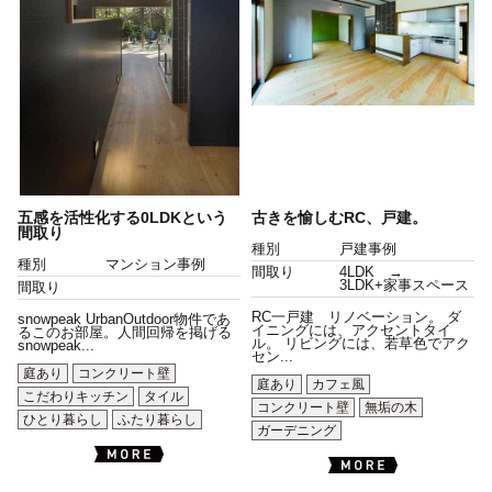
五感を活性化する0LDKという
古きを愉しむRC、戸建。
間取り
種別
戸建事例
種別
マンション事例
間取り
4LDK →
3LDK+家事スペース
間取り
RC一戸建 リノベーション。 ダ
snowpeak UrbanOutdoor物件であ
イニングには、アクセントタイ
るこのお部屋。人間回帰を掲げる
ル。 リビングには、若草色でアク
snowpeak...
セン...
庭あり
コンクリート壁
庭あり
カフェ風
こだわりキッチン
タイル
コンクリート壁
無垢の木
ひとり暮らし
ふたり暮らし
ガーデニング