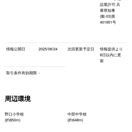
設業許可:兵
庫県知事
(般-03)第
401951号
情報公開日
2025/06/24
次回更新予定日
情報提供より
8日以内に更
新
取引条件有効期限
-
周辺環境
野口小学校
中部中学校
(約850m)
(約648m)