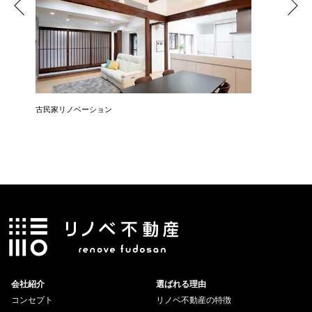
リン
古民家リノベーション
築45年
会社紹介
選ばれる理由
コンセプト
リノベ不動産の特徴