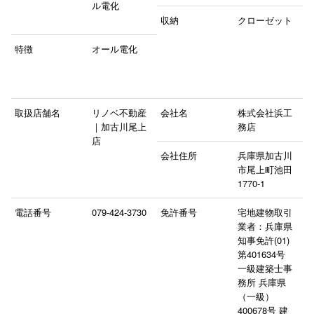
ル電化
収納
クローゼット
特徴
オール電化
取扱店舗名
リノベ不動産
会社名
株式会社浜工
｜加古川尾上
務店
店
会社住所
兵庫県加古川
市尾上町池田
1770-1
電話番号
079-424-3730
免許番号
宅地建物取引
業者：兵庫県
知事免許(01)
第401634号
一級建築士事
務所 兵庫県
（一級）
400678号 建