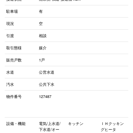
駐車場
有
現況
空
引渡
相談
取引態様
媒介
販売戸数
1戸
水道
公営水道
汚水
公共下水
物件番号
127487
設備・機能
電気/上水道/
キッチン
ＩＨクッキン
下水道/オー
グヒータ