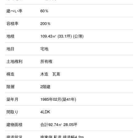
建ぺい率
60％
容積率
200％
地積
109.43㎡ (33.1坪) (公簿)
地目
宅地
土地権利
所有権
構造
木造 瓦葺
階層
2階建
築年月
1985年02月(築41年)
間取り
4LDK
建物面積
合計92.74㎡ 28.05坪
接道状況
南東側 私道 接道幅4.2m