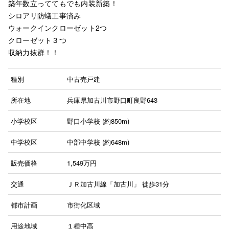
築年数立っててもでも内装新築！
シロアリ防蟻工事済み
ウォークインクローゼット2つ
クローゼット３つ
収納力抜群！！
種別
中古売戸建
所在地
兵庫県加古川市野口町良野643
小学校区
野口小学校 (約850m)
中学校区
中部中学校 (約648m)
販売価格
1,549
万円
交通
ＪＲ加古川線「加古川」
徒歩31分
都市計画
市街化区域
用途地域
１種中高